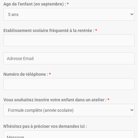
Age de l'enfant (en septembre) :
*
Etablissement scolaire fréquenté à la rentrée :
*
A
d
r
Numéro de téléphone :
*
e
s
s
Vous souhaitez inscrire votre enfant dans un atelier :
*
e
E
m
a
N'hésitez pas à préciser vos demandes ici :
i