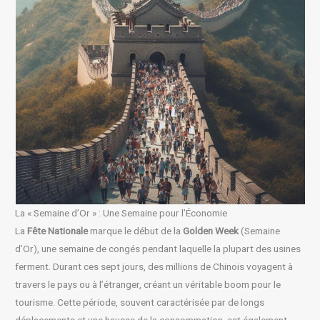
La « Semaine d’Or » : Une Semaine pour l’Économie
La
Fête Nationale
marque le début de la
Golden Week
(Semaine
d’Or), une semaine de congés pendant laquelle la plupart des usines
ferment. Durant ces sept jours, des millions de Chinois voyagent à
travers le pays ou à l’étranger, créant un véritable boom pour le
tourisme. Cette période, souvent caractérisée par de longs
déplacements et une hausse de la consommation, est également